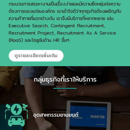
กระบวนการสรรหางานเป็นเรื่องง่ายและมีความยืดหยุ่นต่อความ
ต้องการของแต่ละองค์กร เราเข้าใจดีว่าทุกธุรกิจต้องเผชิญกับ
ความท้าทายที่แตกต่างกัน เราจึงมีบริการที่หลากหลาย เช่น
Executive Search, Contingent Recruitment,
Recruitment Project, Recruitment As A Service
(RaaS) และโซลูชันด้าน HR อื่นๆ
ดูรายละเอียดเพิ่มเติม
กลุ่มธุรกิจที่เราให้บริการ
อุตสาหกรรมยานยนต์