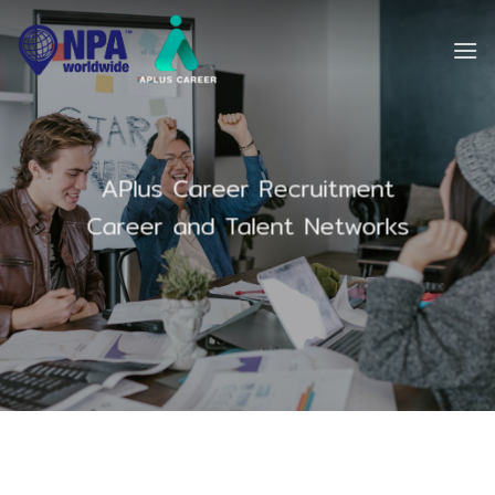
Skip
to
content
APlus Career Recruitment
Career and Talent Networks