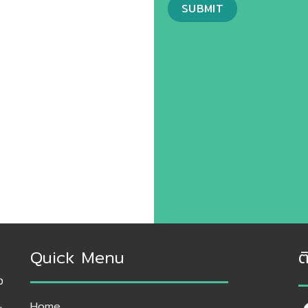
Quick Menu
ต
อ
Home