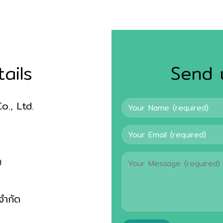
ails
Send 
., Ltd.
d
จำกัด