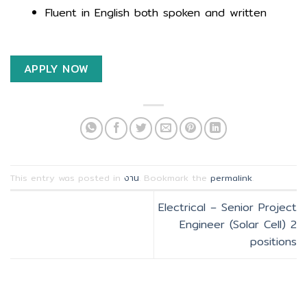
Fluent in English both spoken and written
APPLY NOW
This entry was posted in
งาน
. Bookmark the
permalink
.
Electrical – Senior Project
Engineer (Solar Cell) 2
positions