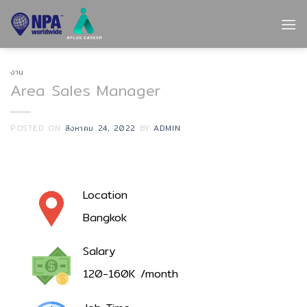
Skip
to
content
งาน
Area Sales Manager
POSTED ON
สิงหาคม 24, 2022
BY
ADMIN
Location
Bangkok
Salary
120-160K /month