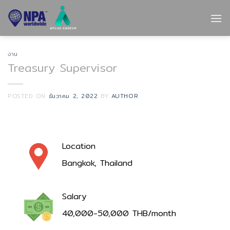
Skip
to
content
งาน
Treasury Supervisor
POSTED ON
ธันวาคม 2, 2022
BY
AUTHOR
Location
Bangkok, Thailand
Salary
40,000-50,000 THB/month