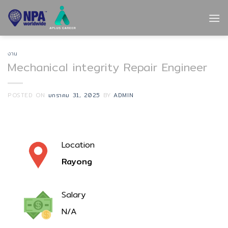
Skip
to
content
งาน
Mechanical integrity Repair Engineer
POSTED ON
มกราคม 31, 2025
BY
ADMIN
Location
Rayong
Salary
N/A