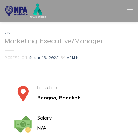
Skip
to
content
งาน
Marketing Executive/Manager
POSTED ON
มีนาคม 13, 2025
BY
ADMIN
Location
Bangna, Bangkok.
Salary
N/A