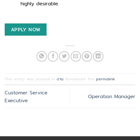
highly desirable.
APPLY NOW
This entry was posted in
งาน
. Bookmark the
permalink
.
Customer Service
Operation Manager
Executive