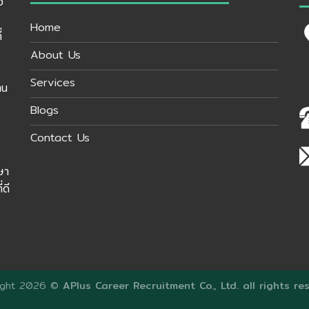
อ
Home
่
About Us
Services
าน
Blogs
Contact Us
ษา
่ดี
ight 2026 ©
APlus Career Recruitment Co., Ltd. all rights re