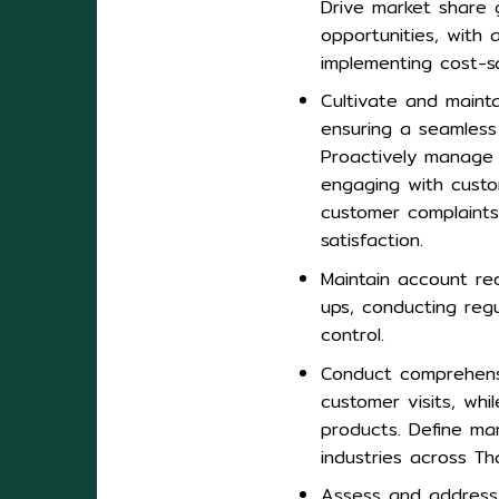
Drive market share 
opportunities, with 
implementing cost-sav
Cultivate and mainta
ensuring a seamles
Proactively manage a
engaging with custo
customer complaints
satisfaction.
Maintain account rec
ups, conducting reg
control.
Conduct comprehensi
customer visits, whi
products. Define ma
industries across Tha
Assess and address 