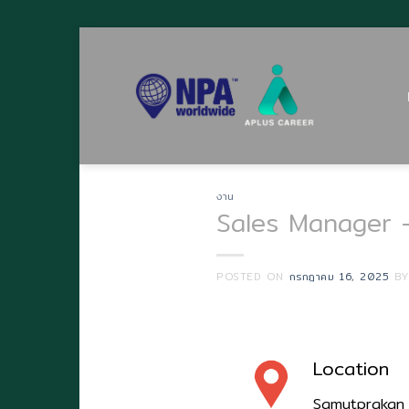
Skip
to
content
งาน
Sales Manager –
POSTED ON
กรกฎาคม 16, 2025
B
Location
Samutprakan