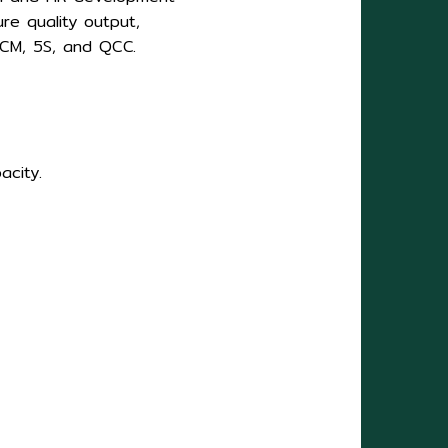
re quality output,
WCM, 5S, and QCC.
acity.