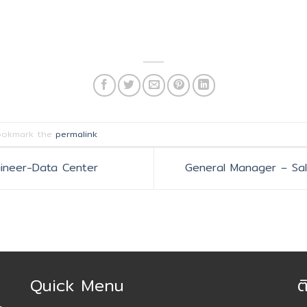
ookmark the
permalink
.
ineer-Data Center
General Manager – Sa
Quick Menu
ต